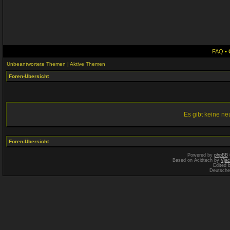
FAQ
•
Unbeantwortete Themen
|
Aktive Themen
Foren-Übersicht
Es gibt keine n
Foren-Übersicht
Powered by
phpBB
Based on Acidtech by
Vjac
Edited 
Deutsche