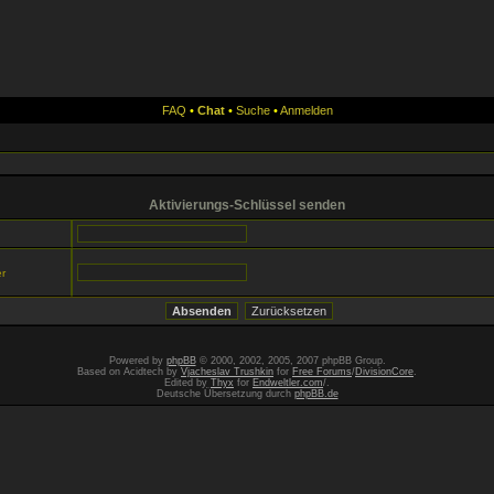
FAQ
•
Chat
•
Suche
•
Anmelden
Aktivierungs-Schlüssel senden
er
Powered by
phpBB
© 2000, 2002, 2005, 2007 phpBB Group.
Based on Acidtech by
Vjacheslav Trushkin
for
Free Forums
/
DivisionCore
.
Edited by
Thyx
for
Endweltler.com
/.
Deutsche Übersetzung durch
phpBB.de