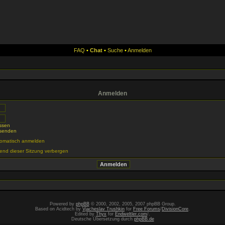
FAQ
•
Chat
•
Suche
•
Anmelden
Anmelden
ssen
 senden
tomatisch anmelden
end dieser Sitzung verbergen
Powered by
phpBB
© 2000, 2002, 2005, 2007 phpBB Group.
Based on Acidtech by
Vjacheslav Trushkin
for
Free Forums
/
DivisionCore
.
Edited by
Thyx
for
Endweltler.com
/.
Deutsche Übersetzung durch
phpBB.de