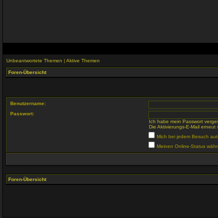
Unbeantwortete Themen
|
Aktive Themen
Foren-Übersicht
Benutzername:
Passwort:
Ich habe mein Passwort verge
Die Aktivierungs-E-Mail erneut
Mich bei jedem Besuch au
Meinen Online-Status währ
Foren-Übersicht