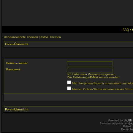
FAQ
•
Unbeantwortete Themen
|
Aktive Themen
Foren-Übersicht
Benutzername:
Passwort:
Ich habe mein Passwort vergessen
Die Aktivierungs-E-Mail erneut senden
Mich bei jedem Besuch automatisch anmeld
Meinen Online-Status während dieser Sitzu
Foren-Übersicht
Powered by
phpBB
Based on Acidtech by
Vjac
Edited 
Deutsche