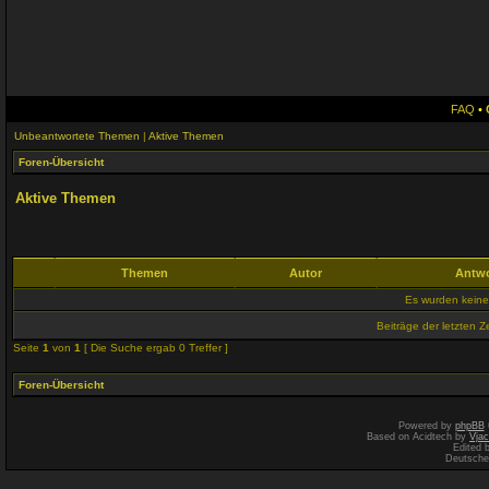
FAQ
•
Unbeantwortete Themen
|
Aktive Themen
Foren-Übersicht
Aktive Themen
Themen
Autor
Antw
Es wurden kein
Beiträge der letzten Z
Seite
1
von
1
[ Die Suche ergab 0 Treffer ]
Foren-Übersicht
Powered by
phpBB
Based on Acidtech by
Vjac
Edited 
Deutsche