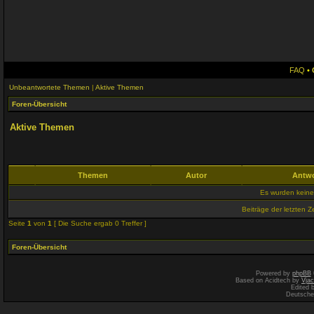
FAQ
•
Unbeantwortete Themen
|
Aktive Themen
Foren-Übersicht
Aktive Themen
Themen
Autor
Antw
Es wurden kein
Beiträge der letzten Z
Seite
1
von
1
[ Die Suche ergab 0 Treffer ]
Foren-Übersicht
Powered by
phpBB
Based on Acidtech by
Vjac
Edited 
Deutsche