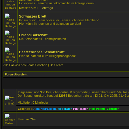
Ein eigenes Teamforum bekommt ihr im Antragsforum!
Unterforum:
Anträge
Schwarzes Brett
Ihr sucht ein Team oder euer Team sucht neue Member?
Hier könnt ihr suchen und gefunden werden!
Ödland Botschaft
Die Botschaft für Teamdiplomaten
Bestechliches Schmierblatt
Hier ist Platz für eure Kriegspropaganda!
Alle Cookies des Boards löschen
|
Das Team
Foren-Übersicht
Insgesamt sind
356
Besucher online: 0 registrierte, 0 unsichtbare und 356 Gäs
Der Besucherrekord liegt bei
12984
Besuchern, die am Di 21. Okt 2025, 21:47 ze
Mitglieder: 0 Mitglieder
Legende ::
Administratoren
,
Moderator
,
Pinkerator
,
Registrierte Benutzer
User im
Chat
: