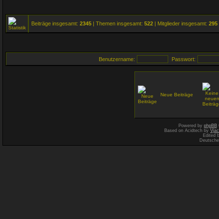
Beiträge insgesamt:
2345
| Themen insgesamt:
522
| Mitglieder insgesamt:
295
Benutzername:
Passwort:
Neue Beiträge
Powered by
phpBB
Based on Acidtech by
Vjac
Edited 
Deutsche