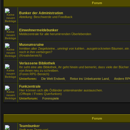
Forum
Bunker der Administration
Abteilung: Beschwerde und Feedback
Einwohnermeldebunker
Meldezentrale für alle herumirrenden Überlebenden
Museumsruine
Inmitten alter Ziegelsteine...umringt von kahlen...ausgetrockneten Bäumen..ei
noch in ihm verbergen?
(Kreativbereich)
Verlassene Bibliothek
Ihr seht eine alte Bibliothek, ihr geht hinein und bemerkt, dass viele der Bücher 
von ihnen neu zu schreiben.
(Foren RPG Bereich)
Unterforen:
Die Welt Endwelt
,
Reise ins Unbekannte Land
,
Andere RP
Funkzentrale
Hier können sich alle Ödländer untereinander austauschen.
(Offtopic / Freies Querfunken)
Unterforum:
Forenspiele
Forum
Teambunker
Stellt euer Team vor!