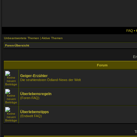
FAQ
•
Unbeantwortete Themen
|
Aktive Themen
Foren-Übersicht
En
Forum
Geiger-Erzähler
Die strahlendsten Ödland-News der Welt
Überlebensregeln
(Foren-FAQ)
Überlebenstipps
(Endwelt FAQ)
T