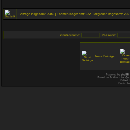
Beiträge insgesamt:
2345
| Themen insgesamt:
522
| Mitglieder insgesamt:
295
Benutzername:
Passwort:
Neue Beiträge
Powered by
phpBB
Based on Acidtech by
Vjac
Edited 
Deutsche