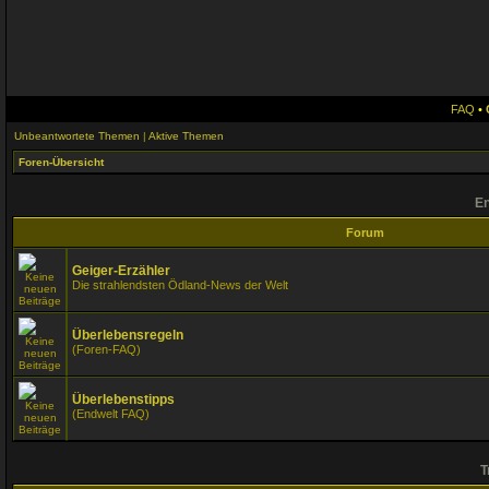
FAQ
•
Unbeantwortete Themen
|
Aktive Themen
Foren-Übersicht
En
Forum
Geiger-Erzähler
Die strahlendsten Ödland-News der Welt
Überlebensregeln
(Foren-FAQ)
Überlebenstipps
(Endwelt FAQ)
T