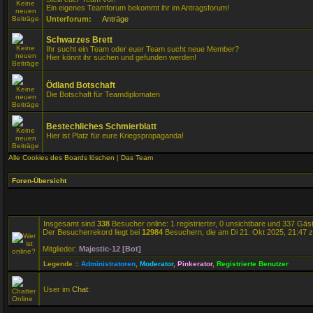
Ein eigenes Teamforum bekommt ihr im Antragsforum!
Unterforum:
Anträge
Schwarzes Brett
Ihr sucht ein Team oder euer Team sucht neue Member?
Hier könnt ihr suchen und gefunden werden!
Ödland Botschaft
Die Botschaft für Teamdiplomaten
Bestechliches Schmierblatt
Hier ist Platz für eure Kriegspropaganda!
Alle Cookies des Boards löschen
|
Das Team
Foren-Übersicht
Insgesamt sind
338
Besucher online: 1 registrierter, 0 unsichtbare und 337 Gäs
Der Besucherrekord liegt bei
12984
Besuchern, die am Di 21. Okt 2025, 21:47 ze
Mitglieder:
Majestic-12 [Bot]
Legende ::
Administratoren
,
Moderator
,
Pinkerator
,
Registrierte Benutzer
User im
Chat
: