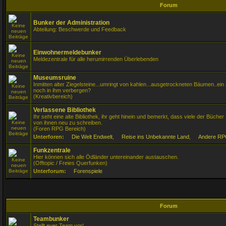
Forum
Bunker der Administration
Abteilung: Beschwerde und Feedback
Einwohnermeldebunker
Meldezentrale für alle herumirrenden Überlebenden
Museumsruine
Inmitten alter Ziegelsteine...umringt von kahlen...ausgetrockneten Bäumen..ei
noch in ihm verbergen?
(Kreativbereich)
Verlassene Bibliothek
Ihr seht eine alte Bibliothek, ihr geht hinein und bemerkt, dass viele der Bücher 
von ihnen neu zu schreiben.
(Foren RPG Bereich)
Unterforen:
Die Welt Endwelt
,
Reise ins Unbekannte Land
,
Andere RP
Funkzentrale
Hier können sich alle Ödländer untereinander austauschen.
(Offtopic / Freies Querfunken)
Unterforum:
Forenspiele
Forum
Teambunker
Stellt euer Team vor!