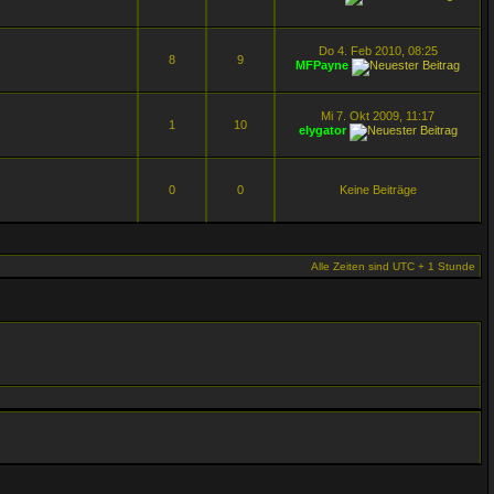
Do 4. Feb 2010, 08:25
8
9
MFPayne
Mi 7. Okt 2009, 11:17
1
10
elygator
0
0
Keine Beiträge
Alle Zeiten sind UTC + 1 Stunde