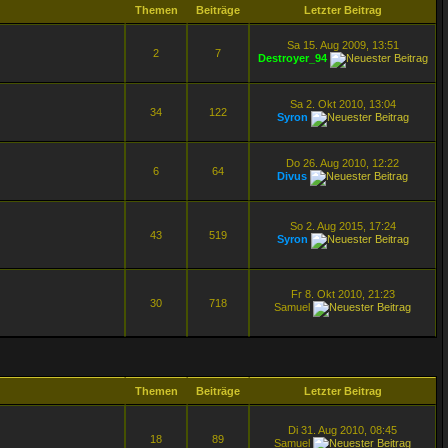
Themen
Beiträge
Letzter Beitrag
Sa 15. Aug 2009, 13:51
2
7
Destroyer_94
Sa 2. Okt 2010, 13:04
34
122
Syron
Do 26. Aug 2010, 12:22
6
64
Divus
So 2. Aug 2015, 17:24
43
519
Syron
Fr 8. Okt 2010, 21:23
30
718
Samuel
Themen
Beiträge
Letzter Beitrag
Di 31. Aug 2010, 08:45
18
89
Samuel