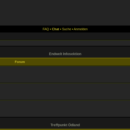
FAQ
•
Chat
•
Suche
•
Anmelden
Endwelt Infosektion
Forum
Treffpunkt Ödland