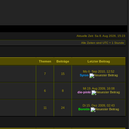
Aktuelle Zeit: Sa 8. Aug 2026, 15:23
Alle Zeiten sind UTC + 1 Stunde
Themen
Beiträge
Letzter Beitrag
Mo 6. Sep 2010, 12:52
7
15
Syron
Mi 19. Aug 2009, 16:08
6
8
die-pinki
Di 15. Dez 2009, 02:43
11
24
Borotin