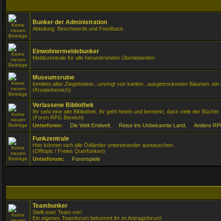
Bunker der Administration
Abteilung: Beschwerde und Feedback
Einwohnermeldebunker
Meldezentrale für alle herumirrenden Überlebenden
Museumsruine
Inmitten alter Ziegelsteine...umringt von kahlen...ausgetrockneten Bäumen..e
(Kreativbereich)
Verlassene Bibliothek
Ihr seht eine alte Bibliothek, ihr geht hinein und bemerkt, dass viele der Büche
(Foren RPG Bereich)
Unterforen:
Die Welt Endwelt
,
Reise ins Unbekannte Land
,
Andere RP
Funkzentrale
Hier können sich alle Ödländer untereinander austauschen.
(Offtopic / Freies Querfunken)
Unterforum:
Forenspiele
Teambunker
Stellt euer Team vor!
Ein eigenes Teamforum bekommt ihr im Antragsforum!