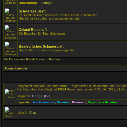
Unterforum:
Anträge
Schwarzes Brett
Ihr sucht ein Team oder euer Team sucht neue Member?
Hier könnt ihr suchen und gefunden werden!
Ödland Botschaft
Die Botschaft für Teamdiplomaten
Bestechliches Schmierblatt
Hier ist Platz für eure Kriegspropaganda!
Alle Cookies des Boards löschen
|
Das Team
Foren-Übersicht
Insgesamt sind
324
Besucher online: 1 registrierter, 0 unsichtbare und 323 Gäs
Der Besucherrekord liegt bei
12984
Besuchern, die am Di 21. Okt 2025, 21:47 ze
Mitglieder:
Google [Bot]
Legende ::
Administratoren
,
Moderator
,
Pinkerator
,
Registrierte Benutzer
User im
Chat
: