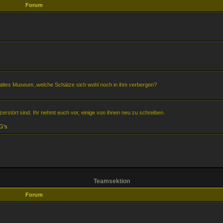
Forum
in altes Museum..welche Schätze sich wohl noch in ihm verbergen?
r zerstört sind. Ihr nehmt euch vor, einige von ihnen neu zu schreiben.
G's
Teamsektion
Forum