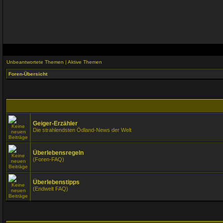
Unbeantwortete Themen
|
Aktive Themen
Foren-Übersicht
Geiger-Erzähler
Die strahlendsten Ödland-News der Welt
Überlebensregeln
(Foren-FAQ)
Überlebenstipps
(Endwelt FAQ)